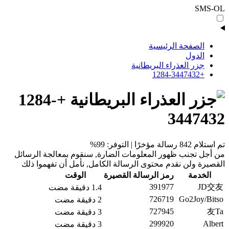
SMS-OL
الصفحة الرئيسية
الدول
جزر العذراء البريطانية
+1284-3447432
+1284-
3447432
تم استلام 842 رسالة مؤخرًا | التوفر: 99%
من أجل تجنب ظهور المعلومات الضارة, سنقوم بمعالجة الرسائل
القصيرة ولن نقدم محتوى الرسالة الكامل, نأمل أن تفهموا ذلك
الخدمة
رمز الرسالة القصيرة
الوقت
391977
JD交友
1.4 دقيقة مضت
726719
Go2Joy/Bitso
2 دقيقة مضت
727945
友Ta
3 دقيقة مضت
299920
Albert
3 دقيقة مضت