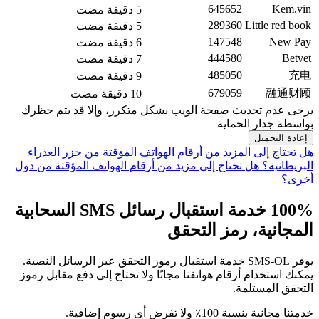
645652
Kem.vin
5 دقيقة مضت
289360
Little red book
5 دقيقة مضت
147548
New Pay
6 دقيقة مضت
444580
Betvet
7 دقيقة مضت
485050
充电
9 دقيقة مضت
679059
融通财顾
10 دقيقة مضت
يرجى عدم تحديث صفحة الويب بشكل متكرر، وإلا قد يتم حظرك
بواسطة جدار الحماية
إعادة التحميل
هل تحتاج إلى المزيد من أرقام الهواتف المؤقتة من جزر العذراء
البريطانية؟
هل تحتاج إلى مزيد من أرقام الهواتف المؤقتة من دول
أخرى؟
100% خدمة استقبال رسائل SMS السحابية
المجانية، رمز التحقق
يوفر SMS-OL خدمة استقبال رموز التحقق عبر الرسائل النصية.
يمكنك استخدام أرقام هواتفنا مجانًا ولا تحتاج إلى دفع مقابل رموز
التحقق المستلمة.
خدمتنا مجانية بنسبة 100٪ ولا تفرض أي رسوم إضافية.