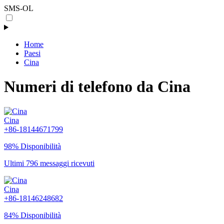
SMS-OL
Home
Paesi
Cina
Numeri di telefono da Cina
Cina
+86-18144671799
98% Disponibilità
Ultimi 796 messaggi ricevuti
Cina
+86-18146248682
84% Disponibilità