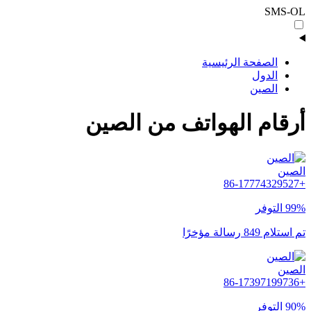
SMS-OL
الصفحة الرئيسية
الدول
الصين
أرقام الهواتف من الصين
الصين
+86-17774329527
99% التوفر
تم استلام 849 رسالة مؤخرًا
الصين
+86-17397199736
90% التوفر