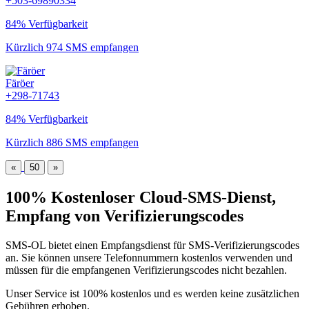
+503-69890334
84% Verfügbarkeit
Kürzlich 974 SMS empfangen
Färöer
+298-71743
84% Verfügbarkeit
Kürzlich 886 SMS empfangen
«
50
»
100% Kostenloser Cloud-SMS-Dienst,
Empfang von Verifizierungscodes
SMS-OL bietet einen Empfangsdienst für SMS-Verifizierungscodes
an. Sie können unsere Telefonnummern kostenlos verwenden und
müssen für die empfangenen Verifizierungscodes nicht bezahlen.
Unser Service ist 100% kostenlos und es werden keine zusätzlichen
Gebühren erhoben.