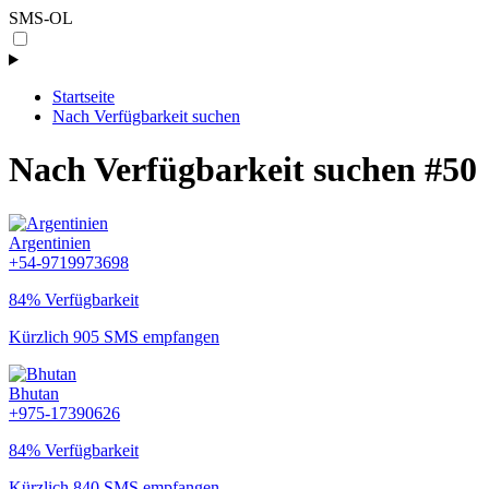
SMS-OL
Startseite
Nach Verfügbarkeit suchen
Nach Verfügbarkeit suchen #50
Argentinien
+54-9719973698
84% Verfügbarkeit
Kürzlich 905 SMS empfangen
Bhutan
+975-17390626
84% Verfügbarkeit
Kürzlich 840 SMS empfangen