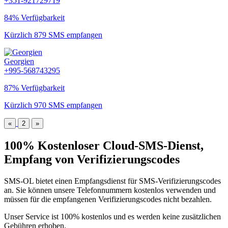
+351-921729719
84% Verfügbarkeit
Kürzlich 879 SMS empfangen
Georgien
+995-568743295
87% Verfügbarkeit
Kürzlich 970 SMS empfangen
«
2
»
100% Kostenloser Cloud-SMS-Dienst,
Empfang von Verifizierungscodes
SMS-OL bietet einen Empfangsdienst für SMS-Verifizierungscodes
an. Sie können unsere Telefonnummern kostenlos verwenden und
müssen für die empfangenen Verifizierungscodes nicht bezahlen.
Unser Service ist 100% kostenlos und es werden keine zusätzlichen
Gebühren erhoben.