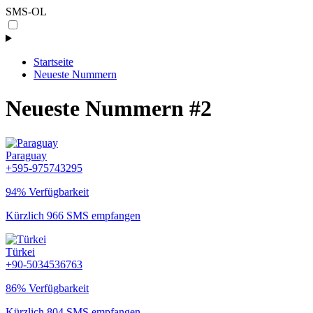
SMS-OL
Startseite
Neueste Nummern
Neueste Nummern #2
Paraguay
+595-975743295
94% Verfügbarkeit
Kürzlich 966 SMS empfangen
Türkei
+90-5034536763
86% Verfügbarkeit
Kürzlich 804 SMS empfangen