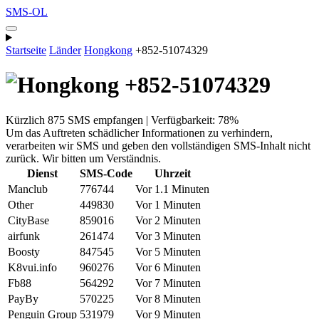
SMS-OL
Startseite
Länder
Hongkong
+852-51074329
+852-51074329
Kürzlich 875 SMS empfangen | Verfügbarkeit: 78%
Um das Auftreten schädlicher Informationen zu verhindern,
verarbeiten wir SMS und geben den vollständigen SMS-Inhalt nicht
zurück. Wir bitten um Verständnis.
Dienst
SMS-Code
Uhrzeit
Manclub
776744
Vor 1.1 Minuten
Other
449830
Vor 1 Minuten
CityBase
859016
Vor 2 Minuten
airfunk
261474
Vor 3 Minuten
Boosty
847545
Vor 5 Minuten
K8vui.info
960276
Vor 6 Minuten
Fb88
564292
Vor 7 Minuten
PayBy
570225
Vor 8 Minuten
Penguin Group
531979
Vor 9 Minuten