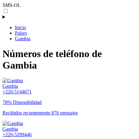
SMS-OL
Inicio
Países
Gambia
Números de teléfono de
Gambia
Gambia
+220-5144671
78% Disponibilidad
Recibidos recientemente 876 mensajes
Gambia
+220-5299446