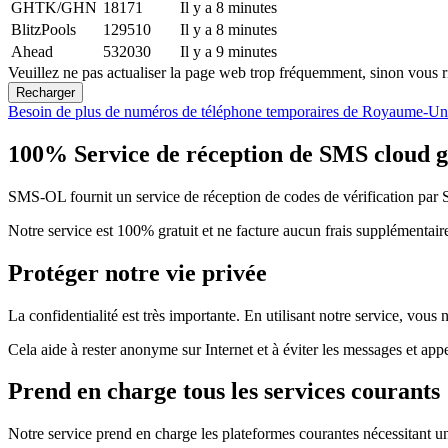
GHTK/GHN
18171
Il y a 8 minutes
BlitzPools
129510
Il y a 8 minutes
Ahead
532030
Il y a 9 minutes
Veuillez ne pas actualiser la page web trop fréquemment, sinon vous ri
Recharger
Besoin de plus de numéros de téléphone temporaires de Royaume-Un
100% Service de réception de SMS cloud gr
SMS-OL fournit un service de réception de codes de vérification par 
Notre service est 100% gratuit et ne facture aucun frais supplémentair
Protéger notre vie privée
La confidentialité est très importante. En utilisant notre service, vou
Cela aide à rester anonyme sur Internet et à éviter les messages et appe
Prend en charge tous les services courants
Notre service prend en charge les plateformes courantes nécessitant