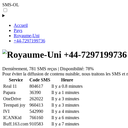
SMS-OL
Accueil
Pays
Royaume-Uni
+44-7297199736
+44-7297199736
Dernièrement, 781 SMS reçus | Disponibilité: 78%
Pour éviter la diffusion de contenu nuisible, nous traitons les SMS et
Service
Code SMS
Heure
Real 11
804617
Il y a 0.8 minutes
Papara
36390
Il y a 1 minutes
OneDrive
262022
Il y a 3 minutes
Teenpati joy
960413
Il y a 3 minutes
IVI
542990
Il y a 4 minutes
ICANKid
766160
Il y a 6 minutes
Buff.163.com
910583
Il y a 7 minutes