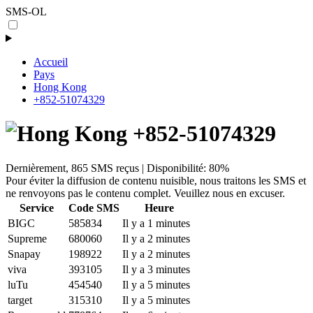
SMS-OL
Accueil
Pays
Hong Kong
+852-51074329
+852-51074329
Dernièrement, 865 SMS reçus | Disponibilité: 80%
Pour éviter la diffusion de contenu nuisible, nous traitons les SMS et
ne renvoyons pas le contenu complet. Veuillez nous en excuser.
Service
Code SMS
Heure
BIGC
585834
Il y a 1 minutes
Supreme
680060
Il y a 2 minutes
Snapay
198922
Il y a 2 minutes
viva
393105
Il y a 3 minutes
luTu
454540
Il y a 5 minutes
target
315310
Il y a 5 minutes