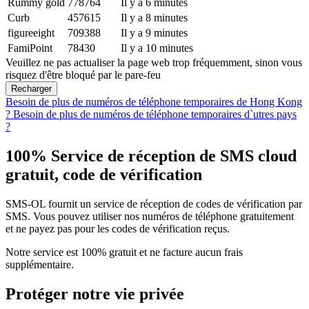
Rummy gold
778764
Il y a 6 minutes
Curb
457615
Il y a 8 minutes
figureeight
709388
Il y a 9 minutes
FamiPoint
78430
Il y a 10 minutes
Veuillez ne pas actualiser la page web trop fréquemment, sinon vous
risquez d'être bloqué par le pare-feu
Recharger
Besoin de plus de numéros de téléphone temporaires de Hong Kong
?
Besoin de plus de numéros de téléphone temporaires d`utres pays
?
100% Service de réception de SMS cloud
gratuit, code de vérification
SMS-OL fournit un service de réception de codes de vérification par
SMS. Vous pouvez utiliser nos numéros de téléphone gratuitement
et ne payez pas pour les codes de vérification reçus.
Notre service est 100% gratuit et ne facture aucun frais
supplémentaire.
Protéger notre vie privée