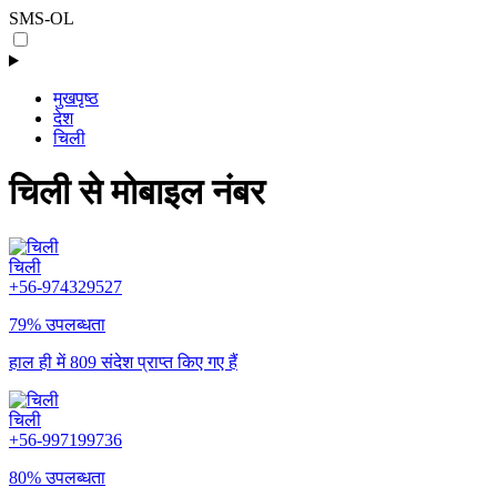
SMS-OL
मुखपृष्ठ
देश
चिली
चिली से मोबाइल नंबर
चिली
+56-974329527
79% उपलब्धता
हाल ही में 809 संदेश प्राप्त किए गए हैं
चिली
+56-997199736
80% उपलब्धता