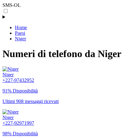
SMS-OL
Home
Paesi
Niger
Numeri di telefono da Niger
Niger
+227-97432952
91% Disponibilità
Ultimi 908 messaggi ricevuti
Niger
+227-92971997
98% Disponibilità