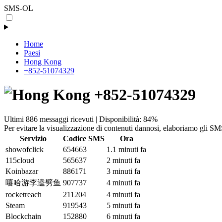
SMS-OL
Home
Paesi
Hong Kong
+852-51074329
+852-51074329
Ultimi 886 messaggi ricevuti | Disponibilità: 84%
Per evitare la visualizzazione di contenuti dannosi, elaboriamo gli SM
Servizio
Codice SMS
Ora
showofclick
654663
1.1 minuti fa
115cloud
565637
2 minuti fa
Koinbazar
886171
3 minuti fa
嘻哈游李逵劈鱼
907737
4 minuti fa
rocketreach
211204
4 minuti fa
Steam
919543
5 minuti fa
Blockchain
152880
6 minuti fa