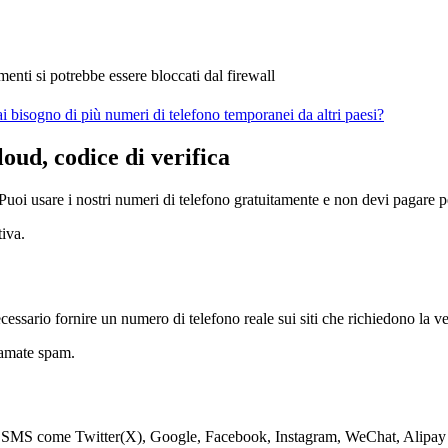
enti si potrebbe essere bloccati dal firewall
i bisogno di più numeri di telefono temporanei da altri paesi?
oud, codice di verifica
oi usare i nostri numeri di telefono gratuitamente e non devi pagare per 
tiva.
cessario fornire un numero di telefono reale sui siti che richiedono la v
iamate spam.
ica SMS come Twitter(X), Google, Facebook, Instagram, WeChat, Alipay e