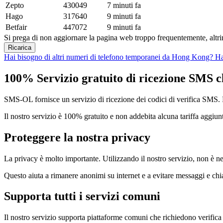
Zepto
430049
7 minuti fa
Hago
317640
9 minuti fa
Betfair
447072
9 minuti fa
Si prega di non aggiornare la pagina web troppo frequentemente, altrim
Ricarica
Hai bisogno di altri numeri di telefono temporanei da Hong Kong?
Ha
100% Servizio gratuito di ricezione SMS cl
SMS-OL fornisce un servizio di ricezione dei codici di verifica SMS. Pu
Il nostro servizio è 100% gratuito e non addebita alcuna tariffa aggiun
Proteggere la nostra privacy
La privacy è molto importante. Utilizzando il nostro servizio, non è ne
Questo aiuta a rimanere anonimi su internet e a evitare messaggi e ch
Supporta tutti i servizi comuni
Il nostro servizio supporta piattaforme comuni che richiedono verif