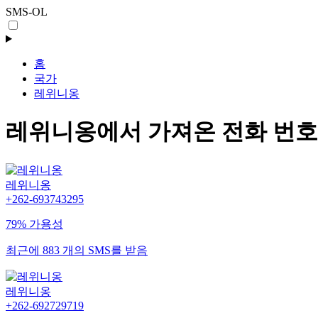
SMS-OL
홈
국가
레위니옹
레위니옹에서 가져온 전화 번호
레위니옹
+262-693743295
79% 가용성
최근에 883 개의 SMS를 받음
레위니옹
+262-692729719