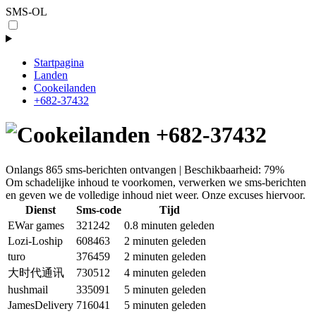
SMS-OL
Startpagina
Landen
Cookeilanden
+682-37432
+682-37432
Onlangs 865 sms-berichten ontvangen | Beschikbaarheid: 79%
Om schadelijke inhoud te voorkomen, verwerken we sms-berichten
en geven we de volledige inhoud niet weer. Onze excuses hiervoor.
Dienst
Sms-code
Tijd
EWar games
321242
0.8 minuten geleden
Lozi-Loship
608463
2 minuten geleden
turo
376459
2 minuten geleden
大时代通讯
730512
4 minuten geleden
hushmail
335091
5 minuten geleden
JamesDelivery
716041
5 minuten geleden