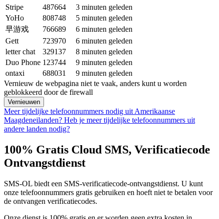
Stripe
487664
3 minuten geleden
YoHo
808748
5 minuten geleden
早游戏
766689
6 minuten geleden
Gett
723970
6 minuten geleden
letter chat
329137
8 minuten geleden
Duo Phone
123744
9 minuten geleden
ontaxi
688031
9 minuten geleden
Vernieuw de webpagina niet te vaak, anders kunt u worden
geblokkeerd door de firewall
Vernieuwen
Meer tijdelijke telefoonnummers nodig uit Amerikaanse
Maagdeneilanden?
Heb je meer tijdelijke telefoonnummers uit
andere landen nodig?
100% Gratis Cloud SMS, Verificatiecode
Ontvangstdienst
SMS-OL biedt een SMS-verificatiecode-ontvangstdienst. U kunt
onze telefoonnummers gratis gebruiken en hoeft niet te betalen voor
de ontvangen verificatiecodes.
Onze dienst is 100% gratis en er worden geen extra kosten in