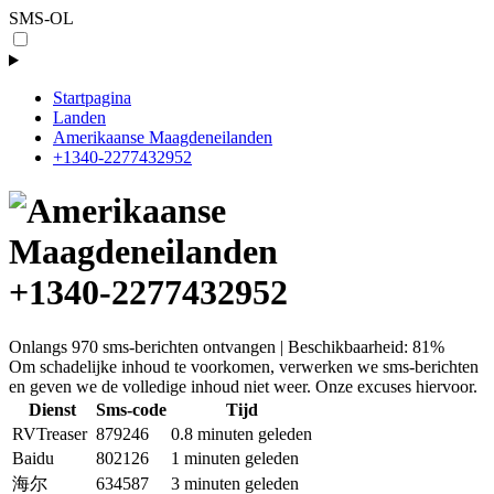
SMS-OL
Startpagina
Landen
Amerikaanse Maagdeneilanden
+1340-2277432952
+1340-2277432952
Onlangs 970 sms-berichten ontvangen | Beschikbaarheid: 81%
Om schadelijke inhoud te voorkomen, verwerken we sms-berichten
en geven we de volledige inhoud niet weer. Onze excuses hiervoor.
Dienst
Sms-code
Tijd
RVTreaser
879246
0.8 minuten geleden
Baidu
802126
1 minuten geleden
海尔
634587
3 minuten geleden