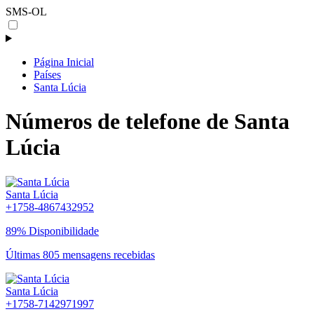
SMS-OL
Página Inicial
Países
Santa Lúcia
Números de telefone de Santa
Lúcia
Santa Lúcia
+1758-4867432952
89% Disponibilidade
Últimas 805 mensagens recebidas
Santa Lúcia
+1758-7142971997