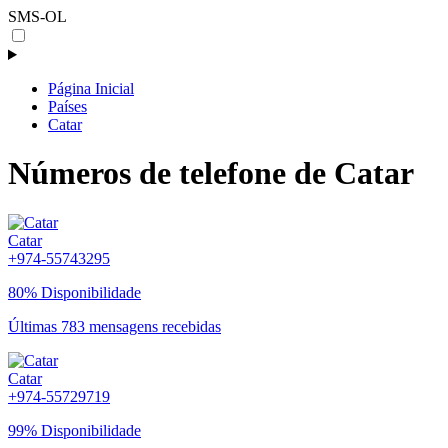
SMS-OL
Página Inicial
Países
Catar
Números de telefone de Catar
Catar
+974-55743295
80% Disponibilidade
Últimas 783 mensagens recebidas
Catar
+974-55729719
99% Disponibilidade