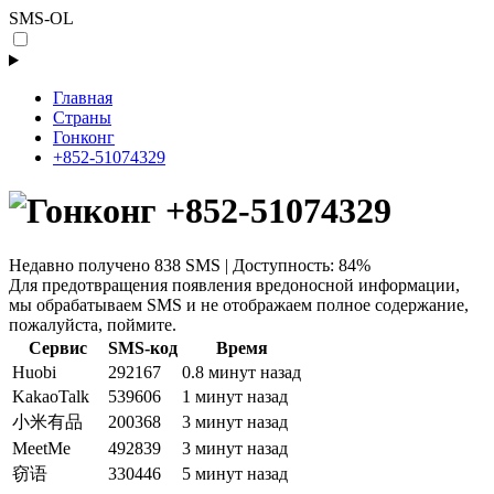
SMS-OL
Главная
Страны
Гонконг
+852-51074329
+852-51074329
Недавно получено 838 SMS | Доступность: 84%
Для предотвращения появления вредоносной информации,
мы обрабатываем SMS и не отображаем полное содержание,
пожалуйста, поймите.
Сервис
SMS-код
Время
Huobi
292167
0.8 минут назад
KakaoTalk
539606
1 минут назад
小米有品
200368
3 минут назад
MeetMe
492839
3 минут назад
窃语
330446
5 минут назад