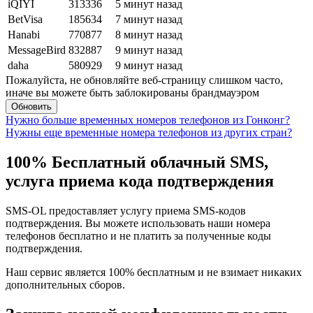
iQIYI
313336
5 минут назад
BetVisa
185634
7 минут назад
Hanabi
770877
8 минут назад
MessageBird
832887
9 минут назад
daha
580929
9 минут назад
Пожалуйста, не обновляйте веб-страницу слишком часто,
иначе вы можете быть заблокированы брандмауэром
Обновить
Нужно больше временных номеров телефонов из Гонконг?
Нужны еще временные номера телефонов из других стран?
100% Бесплатный облачный SMS,
услуга приема кода подтверждения
SMS-OL предоставляет услугу приема SMS-кодов
подтверждения. Вы можете использовать наши номера
телефонов бесплатно и не платить за полученные коды
подтверждения.
Наш сервис является 100% бесплатным и не взимает никаких
дополнительных сборов.