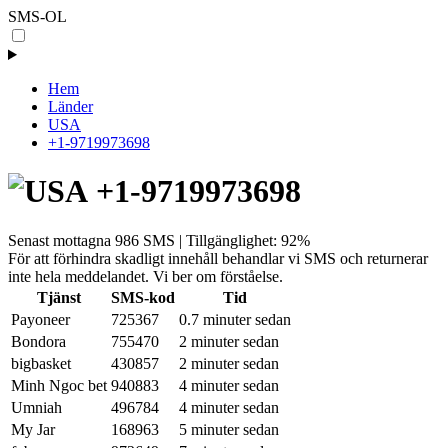
SMS-OL
Hem
Länder
USA
+1-9719973698
+1-9719973698
Senast mottagna 986 SMS | Tillgänglighet: 92%
För att förhindra skadligt innehåll behandlar vi SMS och returnerar
inte hela meddelandet. Vi ber om förståelse.
Tjänst
SMS-kod
Tid
Payoneer
725367
0.7 minuter sedan
Bondora
755470
2 minuter sedan
bigbasket
430857
2 minuter sedan
Minh Ngoc bet
940883
4 minuter sedan
Umniah
496784
4 minuter sedan
My Jar
168963
5 minuter sedan