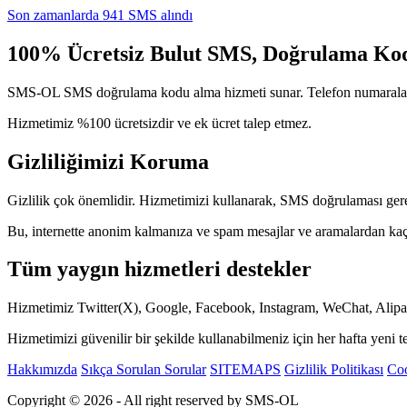
Son zamanlarda 941 SMS alındı
100% Ücretsiz Bulut SMS, Doğrulama Ko
SMS-OL SMS doğrulama kodu alma hizmeti sunar. Telefon numaralarımı
Hizmetimiz %100 ücretsizdir ve ek ücret talep etmez.
Gizliliğimizi Koruma
Gizlilik çok önemlidir. Hizmetimizi kullanarak, SMS doğrulaması gerek
Bu, internette anonim kalmanıza ve spam mesajlar ve aramalardan kaç
Tüm yaygın hizmetleri destekler
Hizmetimiz Twitter(X), Google, Facebook, Instagram, WeChat, Alipay
Hizmetimizi güvenilir bir şekilde kullanabilmeniz için her hafta yeni 
Hakkımızda
Sıkça Sorulan Sorular
SITEMAPS
Gizlilik Politikası
Coo
Copyright © 2026 - All right reserved by SMS-OL