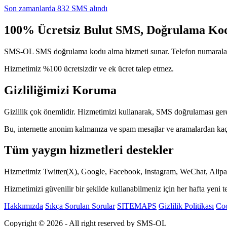
Son zamanlarda 832 SMS alındı
100% Ücretsiz Bulut SMS, Doğrulama Ko
SMS-OL SMS doğrulama kodu alma hizmeti sunar. Telefon numaralarımı
Hizmetimiz %100 ücretsizdir ve ek ücret talep etmez.
Gizliliğimizi Koruma
Gizlilik çok önemlidir. Hizmetimizi kullanarak, SMS doğrulaması gerek
Bu, internette anonim kalmanıza ve spam mesajlar ve aramalardan kaç
Tüm yaygın hizmetleri destekler
Hizmetimiz Twitter(X), Google, Facebook, Instagram, WeChat, Alipay
Hizmetimizi güvenilir bir şekilde kullanabilmeniz için her hafta yeni 
Hakkımızda
Sıkça Sorulan Sorular
SITEMAPS
Gizlilik Politikası
Coo
Copyright © 2026 - All right reserved by SMS-OL