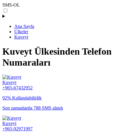
SMS-OL
Ana Sayfa
Ülkeler
Kuveyt
Kuveyt Ülkesinden Telefon
Numaraları
Kuveyt
+965-67432952
92% Kullanılabilirlik
Son zamanlarda 788 SMS alındı
Kuveyt
+965-92971997