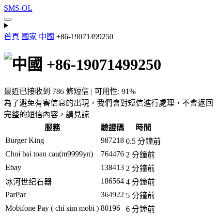
SMS-OL
首頁
國家
中國
+86-19071499250
+86-19071499250
最近已接收到 786 條短信 | 可用性: 91%
為了避免有害信息的出現，我們會對短信進行處理，不會返回
完整的短信內容，請見諒
服務
驗證碼
時間
Burger King
987218
0.5 分鐘前
Choi bai toan cau(m9999yn)
764476
2 分鐘前
Ebay
138413
2 分鐘前
186564
冰河世纪石器
4 分鐘前
ParPar
364922
5 分鐘前
Mobifone Pay ( chỉ sim mobi )
80196
6 分鐘前