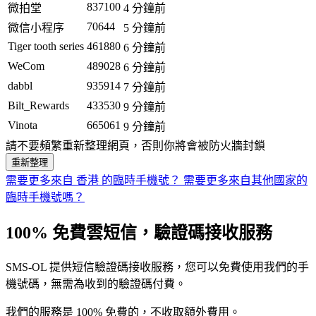
837100
微拍堂
4 分鐘前
70644
微信小程序
5 分鐘前
Tiger tooth series
461880
6 分鐘前
WeCom
489028
6 分鐘前
dabbl
935914
7 分鐘前
Bilt_Rewards
433530
9 分鐘前
Vinota
665061
9 分鐘前
請不要頻繁重新整理網頁，否則你將會被防火牆封鎖
重新整理
需要更多來自 香港 的臨時手機號？
需要更多來自其他國家的
臨時手機號嗎？
100% 免費雲短信，驗證碼接收服務
SMS-OL 提供短信驗證碼接收服務，您可以免費使用我們的手
機號碼，無需為收到的驗證碼付費。
我們的服務是 100% 免費的，不收取額外費用。