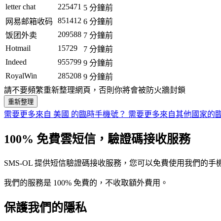
letter chat
225471
5 分鐘前
851412
网易邮箱收码
6 分鐘前
209588
饭团外卖
7 分鐘前
Hotmail
15729
7 分鐘前
Indeed
955799
9 分鐘前
RoyalWin
285208
9 分鐘前
請不要頻繁重新整理網頁，否則你將會被防火牆封鎖
重新整理
需要更多來自 美國 的臨時手機號？
需要更多來自其他國家的
100% 免費雲短信，驗證碼接收服務
SMS-OL 提供短信驗證碼接收服務，您可以免費使用我們的
我們的服務是 100% 免費的，不收取額外費用。
保護我們的隱私