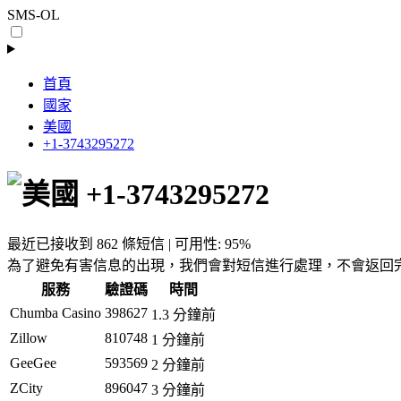
SMS-OL
首頁
國家
美國
+1-3743295272
+1-3743295272
最近已接收到 862 條短信 | 可用性: 95%
為了避免有害信息的出現，我們會對短信進行處理，不會返回
服務
驗證碼
時間
Chumba Casino
398627
1.3 分鐘前
Zillow
810748
1 分鐘前
GeeGee
593569
2 分鐘前
ZCity
896047
3 分鐘前