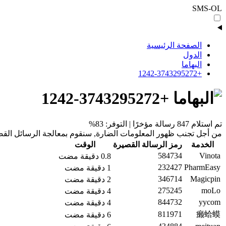
SMS-OL
الصفحة الرئيسية
الدول
البهاما
+1242-3743295272
+1242-3743295272
تم استلام 847 رسالة مؤخرًا | التوفر: 83%
من أجل تجنب ظهور المعلومات الضارة, سنقوم بمعالجة الرسائل القصي
الخدمة
رمز الرسالة القصيرة
الوقت
584734
Vinota
0.8 دقيقة مضت
232427
PharmEasy
1 دقيقة مضت
346714
Magicpin
2 دقيقة مضت
275245
moLo
4 دقيقة مضت
844732
yycom
4 دقيقة مضت
811971
癞蛤蟆
6 دقيقة مضت