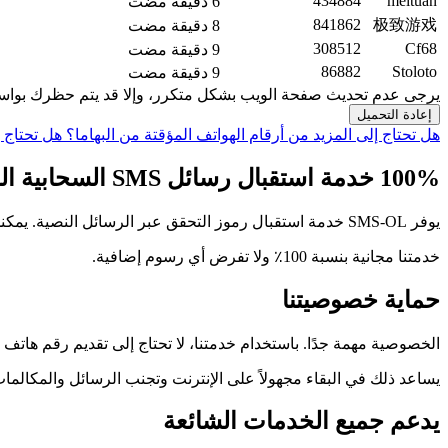
434884
meituan
6 دقيقة مضت
841862
极致游戏
8 دقيقة مضت
308512
Cf68
9 دقيقة مضت
86882
Stoloto
9 دقيقة مضت
يرجى عدم تحديث صفحة الويب بشكل متكرر، وإلا قد يتم حظرك بواسط
إعادة التحميل
هل تحتاج إلى المزيد من أرقام الهواتف المؤقتة من البهاما؟
هل تحتاج 
100% خدمة استقبال رسائل SMS السحابية المجانية، رمز التحقق
يوفر SMS-OL خدمة استقبال رموز التحقق عبر الرسائل النصية. يمكنك استخدام أرقام هواتفنا مجانًا ولا تحتاج إلى دفع مقابل رموز التحقق المستلمة.
خدمتنا مجانية بنسبة 100٪ ولا تفرض أي رسوم إضافية.
حماية خصوصيتنا
الخصوصية مهمة جدًا. باستخدام خدمتنا، لا تحتاج إلى تقديم رقم هاتف
يساعد ذلك في البقاء مجهولاً على الإنترنت وتجنب الرسائل والمكالمات
يدعم جميع الخدمات الشائعة