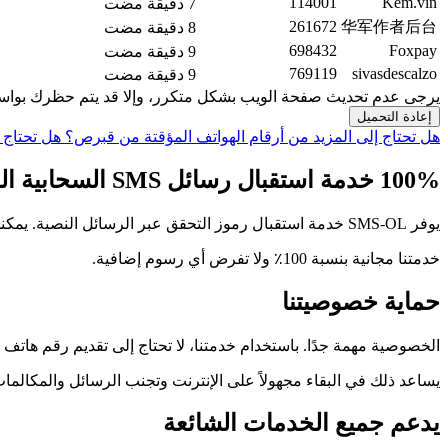
114001
Kem.vin
7 دقيقة مضت
261672
华军作者后台
8 دقيقة مضت
698432
Foxpay
9 دقيقة مضت
769119
sivasdescalzo
9 دقيقة مضت
يرجى عدم تحديث صفحة الويب بشكل متكرر، وإلا قد يتم حظرك بواسط
إعادة التحميل
هل تحتاج إلى المزيد من أرقام الهواتف المؤقتة من قبرص؟
هل تحتاج 
100% خدمة استقبال رسائل SMS السحابية المجانية، رمز التحقق
يوفر SMS-OL خدمة استقبال رموز التحقق عبر الرسائل النصية. يمكنك استخدام أرقام هواتفنا مجانًا ولا تحتاج إلى دفع مقابل رموز التحقق المستلمة.
خدمتنا مجانية بنسبة 100٪ ولا تفرض أي رسوم إضافية.
حماية خصوصيتنا
الخصوصية مهمة جدًا. باستخدام خدمتنا، لا تحتاج إلى تقديم رقم هاتف
يساعد ذلك في البقاء مجهولاً على الإنترنت وتجنب الرسائل والمكالمات
يدعم جميع الخدمات الشائعة