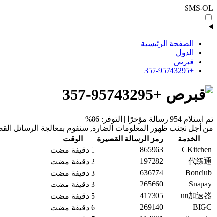
SMS-OL
الصفحة الرئيسية
الدول
قبرص
+357-95743295
+357-95743295
تم استلام 954 رسالة مؤخرًا | التوفر: 86%
من أجل تجنب ظهور المعلومات الضارة, سنقوم بمعالجة الرسائل القصي
الخدمة
رمز الرسالة القصيرة
الوقت
865963
GKitchen
1 دقيقة مضت
197282
代练通
2 دقيقة مضت
636774
Bonclub
3 دقيقة مضت
265660
Snapay
3 دقيقة مضت
417305
uu加速器
5 دقيقة مضت
269140
BIGC
6 دقيقة مضت