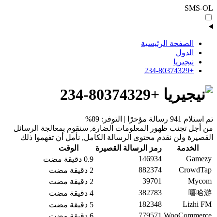
SMS-OL
الصفحة الرئيسية
الدول
نيجيريا
+234-80374329
+234-80374329
تم استلام 941 رسالة مؤخرًا | التوفر: 89%
من أجل تجنب ظهور المعلومات الضارة, سنقوم بمعالجة الرسائل
القصيرة ولن نقدم محتوى الرسالة الكامل, نأمل أن تفهموا ذلك
الخدمة
رمز الرسالة القصيرة
الوقت
146934
Gamezy
0.9 دقيقة مضت
882374
CrowdTap
2 دقيقة مضت
39701
Mycom
2 دقيقة مضت
382783
嘻哈游
4 دقيقة مضت
182348
Lizhi FM
5 دقيقة مضت
779571
WooCommerce
6 دقيقة مضت