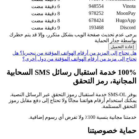
948554
Vinota
6 دقيقة مضت
978252
MoonPay
8 دقيقة مضت
678424
HugoApp
8 دقيقة مضت
193468
Discord
9 دقيقة مضت
يرجى عدم تحديث صفحة الويب بشكل متكرر، وإلا قد يتم حظرك
بواسطة جدار الحماية
إعادة التحميل
هل تحتاج إلى المزيد من أرقام الهواتف المؤقتة من نيجيريا؟
هل
تحتاج إلى مزيد من أرقام الهواتف المؤقتة من دول أخرى؟
100% خدمة استقبال رسائل SMS السحابية
المجانية، رمز التحقق
يوفر SMS-OL خدمة استقبال رموز التحقق عبر الرسائل النصية.
يمكنك استخدام أرقام هواتفنا مجانًا ولا تحتاج إلى دفع مقابل رموز
التحقق المستلمة.
خدمتنا مجانية بنسبة 100٪ ولا تفرض أي رسوم إضافية.
حماية خصوصيتنا