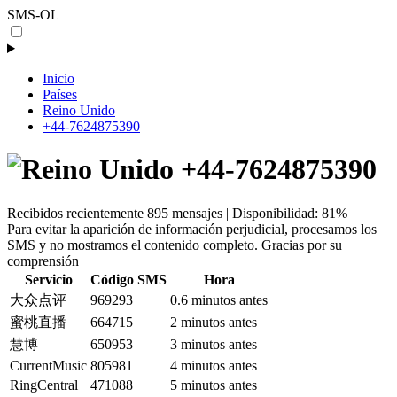
SMS-OL
Inicio
Países
Reino Unido
+44-7624875390
+44-7624875390
Recibidos recientemente 895 mensajes | Disponibilidad: 81%
Para evitar la aparición de información perjudicial, procesamos los
SMS y no mostramos el contenido completo. Gracias por su
comprensión
Servicio
Código SMS
Hora
大众点评
969293
0.6 minutos antes
蜜桃直播
664715
2 minutos antes
慧博
650953
3 minutos antes
CurrentMusic
805981
4 minutos antes
RingCentral
471088
5 minutos antes