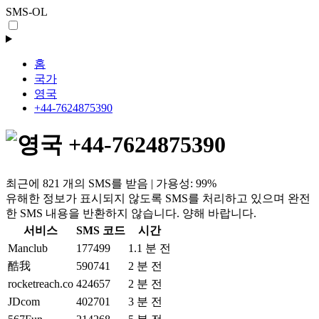
SMS-OL
홈
국가
영국
+44-7624875390
+44-7624875390
최근에 821 개의 SMS를 받음 | 가용성: 99%
유해한 정보가 표시되지 않도록 SMS를 처리하고 있으며 완전
한 SMS 내용을 반환하지 않습니다. 양해 바랍니다.
서비스
SMS 코드
시간
Manclub
177499
1.1 분 전
酷我
590741
2 분 전
rocketreach.co
424657
2 분 전
JDcom
402701
3 분 전