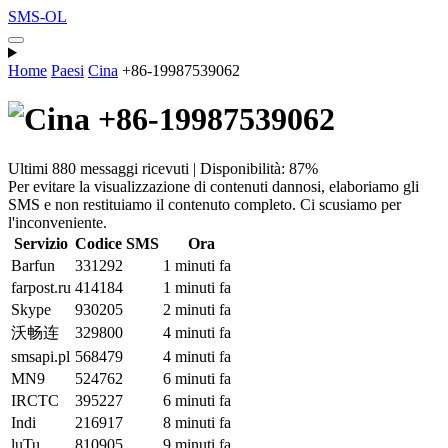
SMS-OL
Home
Paesi
Cina
+86-19987539062
+86-19987539062
Ultimi 880 messaggi ricevuti | Disponibilità: 87%
Per evitare la visualizzazione di contenuti dannosi, elaboriamo gli
SMS e non restituiamo il contenuto completo. Ci scusiamo per
l'inconveniente.
Servizio
Codice SMS
Ora
Barfun
331292
1 minuti fa
farpost.ru
414184
1 minuti fa
Skype
930205
2 minuti fa
沃畅连
329800
4 minuti fa
smsapi.pl
568479
4 minuti fa
MN9
524762
6 minuti fa
IRCTC
395227
6 minuti fa
Indi
216917
8 minuti fa
luTu
810905
9 minuti fa