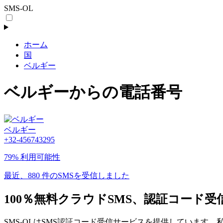
SMS-OL
ホーム
国
ベルギー
ベルギーからの電話番号
ベルギー
+32-456743295
79% 利用可能性
最近、880 件のSMSを受信しました
100％無料クラウドSMS、認証コード受
SMS-OLはSMS認証コード受信サービスを提供していま