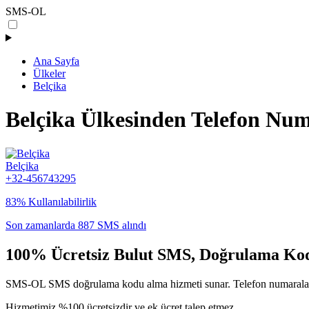
SMS-OL
Ana Sayfa
Ülkeler
Belçika
Belçika Ülkesinden Telefon Num
Belçika
+32-456743295
83% Kullanılabilirlik
Son zamanlarda 887 SMS alındı
100% Ücretsiz Bulut SMS, Doğrulama Ko
SMS-OL SMS doğrulama kodu alma hizmeti sunar. Telefon numaralarımı
Hizmetimiz %100 ücretsizdir ve ek ücret talep etmez.