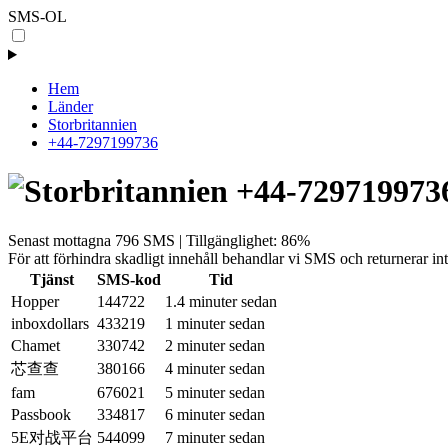
SMS-OL
Hem
Länder
Storbritannien
+44-7297199736
+44-729719973
Senast mottagna 796 SMS | Tillgänglighet: 86%
För att förhindra skadligt innehåll behandlar vi SMS och returnerar in
Tjänst
SMS-kod
Tid
Hopper
144722
1.4 minuter sedan
inboxdollars
433219
1 minuter sedan
Chamet
330742
2 minuter sedan
芯查查
380166
4 minuter sedan
fam
676021
5 minuter sedan
Passbook
334817
6 minuter sedan
5E对战平台
544099
7 minuter sedan