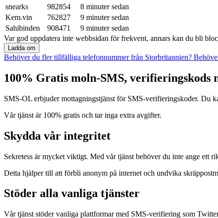
snearks
982854
8 minuter sedan
Kem.vin
762827
9 minuter sedan
Sahibinden
908471
9 minuter sedan
Var god uppdatera inte webbsidan för frekvent, annars kan du bli bl
Ladda om
Behöver du fler tillfälliga telefonnummer från Storbritannien?
Behöver 
100% Gratis moln-SMS, verifieringskods m
SMS-OL erbjuder mottagningstjänst för SMS-verifieringskoder. Du kan
Vår tjänst är 100% gratis och tar inga extra avgifter.
Skydda vår integritet
Sekretess är mycket viktigt. Med vår tjänst behöver du inte ange ett 
Detta hjälper till att förbli anonym på internet och undvika skräppos
Stöder alla vanliga tjänster
Vår tjänst stöder vanliga plattformar med SMS-verifiering som Twit