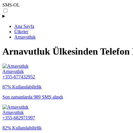
SMS-OL
Ana Sayfa
Ülkeler
Arnavutluk
Arnavutluk Ülkesinden Telefon
Arnavutluk
+355-677432952
87% Kullanılabilirlik
Son zamanlarda 989 SMS alındı
Arnavutluk
+355-682971997
82% Kullanılabilirlik