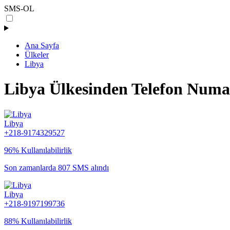
SMS-OL
Ana Sayfa
Ülkeler
Libya
Libya Ülkesinden Telefon Numa
Libya
+218-9174329527
96% Kullanılabilirlik
Son zamanlarda 807 SMS alındı
Libya
+218-9197199736
88% Kullanılabilirlik