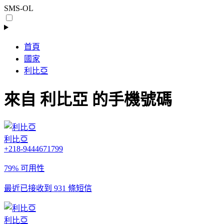
SMS-OL
首頁
國家
利比亞
來自 利比亞 的手機號碼
利比亞
+218-9444671799
79% 可用性
最近已接收到 931 條短信
利比亞