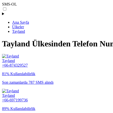
SMS-OL
Ana Sayfa
Ülkeler
Tayland
Tayland Ülkesinden Telefon Nu
Tayland
+66-874329527
81% Kullanılabilirlik
Son zamanlarda 787 SMS alındı
Tayland
+66-697199736
89% Kullanılabilirlik