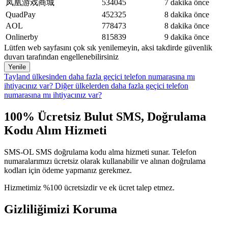
凤凰游戏商城
534045
7 dakika önce
QuadPay
452325
8 dakika önce
AOL
778473
8 dakika önce
Onlinerby
815839
9 dakika önce
Lütfen web sayfasını çok sık yenilemeyin, aksi takdirde güvenlik
duvarı tarafından engellenebilirsiniz
Yenile
Tayland ülkesinden daha fazla geçici telefon numarasına mı
ihtiyacınız var?
Diğer ülkelerden daha fazla geçici telefon
numarasına mı ihtiyacınız var?
100% Ücretsiz Bulut SMS, Doğrulama
Kodu Alım Hizmeti
SMS-OL SMS doğrulama kodu alma hizmeti sunar. Telefon
numaralarımızı ücretsiz olarak kullanabilir ve alınan doğrulama
kodları için ödeme yapmanız gerekmez.
Hizmetimiz %100 ücretsizdir ve ek ücret talep etmez.
Gizliliğimizi Koruma