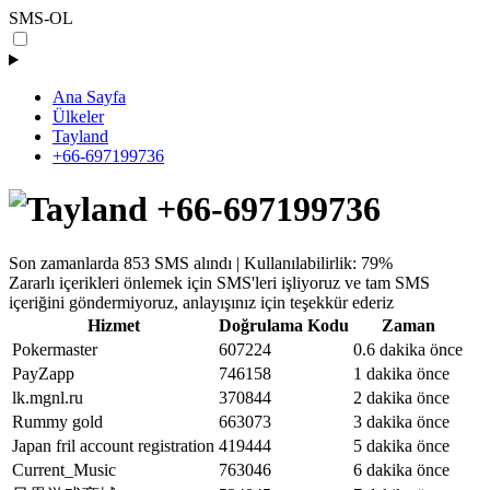
SMS-OL
Ana Sayfa
Ülkeler
Tayland
+66-697199736
+66-697199736
Son zamanlarda 853 SMS alındı | Kullanılabilirlik: 79%
Zararlı içerikleri önlemek için SMS'leri işliyoruz ve tam SMS
içeriğini göndermiyoruz, anlayışınız için teşekkür ederiz
Hizmet
Doğrulama Kodu
Zaman
Pokermaster
607224
0.6 dakika önce
PayZapp
746158
1 dakika önce
lk.mgnl.ru
370844
2 dakika önce
Rummy gold
663073
3 dakika önce
Japan fril account registration
419444
5 dakika önce
Current_Music
763046
6 dakika önce