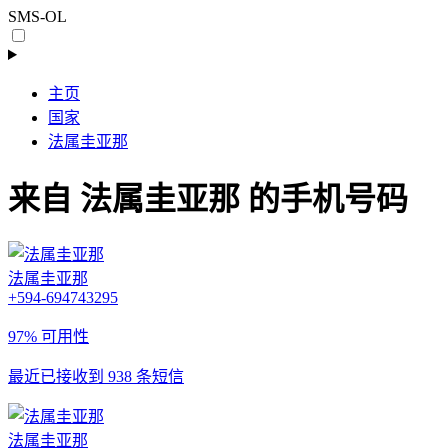
SMS-OL
主页
国家
法属圭亚那
来自 法属圭亚那 的手机号码
法属圭亚那
+594-694743295
97% 可用性
最近已接收到 938 条短信
法属圭亚那