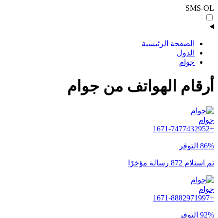
SMS-OL
الصفحة الرئيسية
الدول
جوام
أرقام الهواتف من جوام
جوام
+1671-7477432952
86% التوفر
تم استلام 872 رسالة مؤخرًا
جوام
+1671-8882971997
92% التوفر