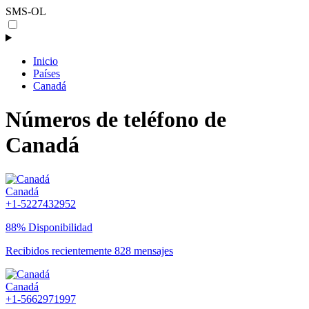
SMS-OL
Inicio
Países
Canadá
Números de teléfono de
Canadá
Canadá
+1-5227432952
88% Disponibilidad
Recibidos recientemente 828 mensajes
Canadá
+1-5662971997